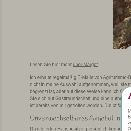
Lesen Sie hier mehr
über Margot
Ich erhalte regelmäßig E-Mails von Agriturismo-
nicht in meine Auswahl aufgenommen, weil sie m
begrenzt ist, aber auf diese Weise kann ich Qua
Sie sich auf Gastfreundschaft und eine authentis
ist bereits von mir getroffen worden. Bleibt für 
M
Unverwechselbares Angebot in Ital
B
z
z
Da ich jeden Hausbesitzer persönlich kenne, di