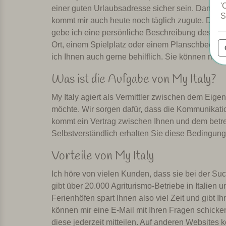
'
einer guten Urlaubsadresse sicher sein. Dank me
S
kommt mir auch heute noch täglich zugute. Die Gäs
gebe ich eine persönliche Beschreibung des Agri
Ort, einem Spielplatz oder einem Planschbecken 
ich Ihnen auch gerne behilflich. Sie können mich
Was ist die Aufgabe von My Italy?
My Italy agiert als Vermittler zwischen dem Ei
möchte. Wir sorgen dafür, dass die Kommunikatio
kommt ein Vertrag zwischen Ihnen und dem betre
Selbstverständlich erhalten Sie diese Bedingung
Vorteile von My Italy
Ich höre von vielen Kunden, dass sie bei der Su
gibt über 20.000 Agriturismo-Betriebe in Italien
Ferienhöfen spart Ihnen also viel Zeit und gibt I
können mir eine E-Mail mit Ihren Fragen schic
diese jederzeit mitteilen. Auf anderen Websit