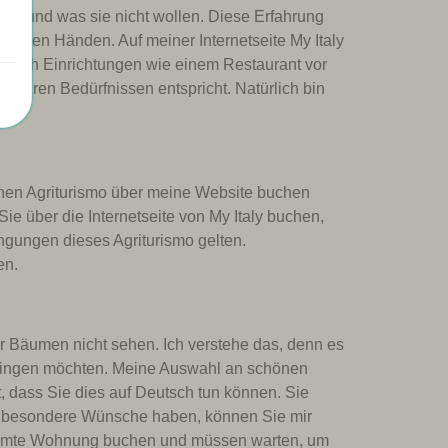
len und was sie nicht wollen. Diese Erfahrung
in guten Händen. Auf meiner Internetseite My Italy
e nach Einrichtungen wie einem Restaurant vor
o Ihren Bedürfnissen entspricht. Natürlich bin
inen Agriturismo über meine Website buchen
e über die Internetseite von My Italy buchen,
gungen dieses Agriturismo gelten.
en.
er Bäumen nicht sehen. Ich verstehe das, denn es
verbringen möchten. Meine Auswahl an schönen
st, dass Sie dies auf Deutsch tun können. Sie
ie besondere Wünsche haben, können Sie mir
stimmte Wohnung buchen und müssen warten, um