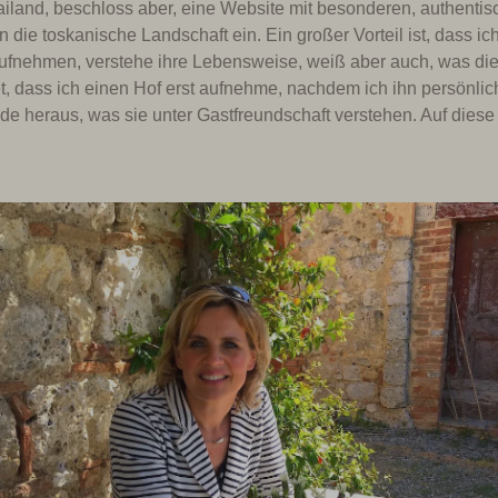
iland, beschloss aber, eine Website mit besonderen, authentisch
die toskanische Landschaft ein. Ein großer Vorteil ist, dass ich 
ufnehmen, verstehe ihre Lebensweise, weiß aber auch, was die 
, dass ich einen Hof erst aufnehme, nachdem ich ihn persönlich
nde heraus, was sie unter Gastfreundschaft verstehen. Auf diese