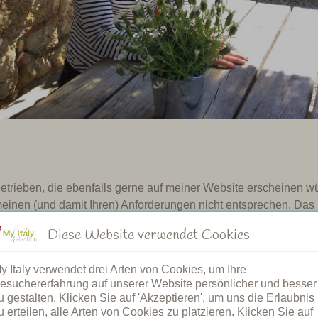
Betrieben, die ebenfalls gerne auf meiner Website erscheinen 
einen (und damit Ihren) Anforderungen nicht entsprechen. Das
lität garantieren und Ihnen eine maßgeschneiderte Beratung bi
Diese Website verwendet Cookies
che, italienische Atmosphäre verlassen. Hier erleben Sie Urlaub
Sie nur noch die Frage: Wo in Italien möchten Sie Ihren Urlaub ve
y Italy verwendet drei Arten von Cookies, um Ihre
ien
esuchererfahrung auf unserer Website persönlicher und besser
u gestalten. Klicken Sie auf 'Akzeptieren', um uns die Erlaubnis
u erteilen, alle Arten von Cookies zu platzieren. Klicken Sie auf
e Strecke zu jedem Agriturismo gefahren bin und auch die Umg