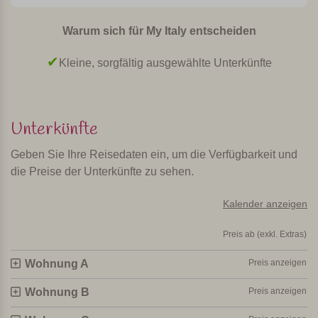
Die 6 geräumigen und angenehm eingerichteten
Warum sich für My Italy entscheiden
Appartements sind mit allen modernen Annehmlichkeiten
ausgestattet. Alle Wohnungen befinden sich im
Kleine, sorgfältig ausgewählte Unterkünfte
Erdgeschoss (Eingang, Wohnzimmer und Küche) und die
Schlafzimmer und Badezimmer befinden sich im ersten
Stock. Jedes Appartement hat eine Terrasse mit
Unterkünfte
Sonnenschirm, Tisch, Stühlen und Grill. Die Küchen
verfügen über einen Backofen, Mikrowelle,
Geben Sie Ihre Reisedaten ein, um die Verfügbarkeit und
Kaffeemaschine, Geschirrspüler und Waschmaschine. Das
die Preise der Unterkünfte zu sehen.
Wohnzimmer verfügt über Sat-TV und es gibt Wlan und
Klimaanlage (gegen Gebühr).
Kalender anzeigen
Gastfreundlich, kinderfreundlich und
Preis ab (exkl. Extras)
zentral gelegen
Wohnung A
Preis anzeigen
Dies ist ein gast- und kinderfreundlicher sowie zentral
Wohnung B
Preis anzeigen
gelegener Agriturismo mit stilvollen und komfortablen
Wohnungen.