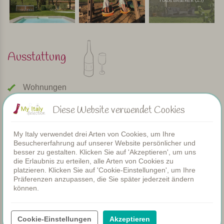
Fotos ansehen (27)
Ausstattung
Wohnungen
Schwimmbad
Diese Website verwendet Cookies
Restaurant
Zimmer
Kinderbecken
My Italy verwendet drei Arten von Cookies, um Ihre
Gemeinsame Dinners
Besuchererfahrung auf unserer Website persönlicher und
besser zu gestalten. Klicken Sie auf 'Akzeptieren', um uns
WIFI
die Erlaubnis zu erteilen, alle Arten von Cookies zu
Beheizter Pool
platzieren. Klicken Sie auf 'Cookie-Einstellungen', um Ihre
Frühstück
Präferenzen anzupassen, die Sie später jederzeit ändern
Klimaanlage
können.
Spielplatz
Brötchenservice
Cookie-Einstellungen
Akzeptieren
Spülmaschine