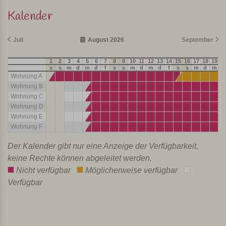
Kalender
Juli
August 2026
September
1
2
3
4
5
6
7
8
9
10
11
12
13
14
15
16
17
18
19
2
s
s
m
d
m
d
f
s
s
m
d
m
d
f
s
s
m
d
m
d
Wohnung A
Wohnung B
Wohnung C
Wohnung D
Wohnung E
Wohnung F
Der Kalender gibt nur eine Anzeige der Verfügbarkeit,
keine Rechte können abgeleitet werden.
Nicht verfügbar
Möglicherweise verfügbar
Verfügbar
Kalender zuletzt aktualisiert: -