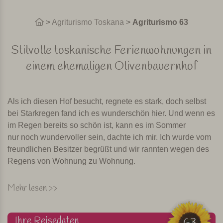
>
Agriturismo Toskana
>
Agriturismo 63
Stilvolle toskanische Ferienwohnungen in
einem ehemaligen Olivenbauernhof
Als ich diesen Hof besucht, regnete es stark, doch selbst
bei Starkregen fand ich es wunderschön hier. Und wenn es
im Regen bereits so schön ist, kann es im Sommer
nur noch wundervoller sein, dachte ich mir. Ich wurde vom
freundlichen Besitzer begrüßt und wir rannten wegen des
Regens von Wohnung zu Wohnung.
Dieser Agriturismo ist ein sehr herrlicher und ruhiger
Mehr lesen >>
ehemaliger Bauernhof, der Oliven anbaute, aus dem
17.Jahrhundert. Er liegt ruhig auf einer Höhe von 350
Ihre Reisedaten
Metern inmitten von Olivenbäumen und Weinbergen. Es