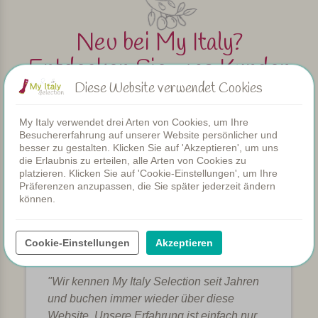
Neu bei My Italy?
Entdecken Sie, was Kunden
über Margot und unseren
Diese Website verwendet Cookies
Service sagen.
My Italy verwendet drei Arten von Cookies, um Ihre
Besuchererfahrung auf unserer Website persönlicher und
besser zu gestalten. Klicken Sie auf 'Akzeptieren', um uns
Lesen Sie die
Bewertungen
die Erlaubnis zu erteilen, alle Arten von Cookies zu
platzieren. Klicken Sie auf 'Cookie-Einstellungen', um Ihre
Präferenzen anzupassen, die Sie später jederzeit ändern
können.
Cookie-Einstellungen
Akzeptieren
Nicole
10/10
"Wir kennen My Italy Selection seit Jahren
und buchen immer wieder über diese
Website. Unsere Erfahrung ist einfach nur